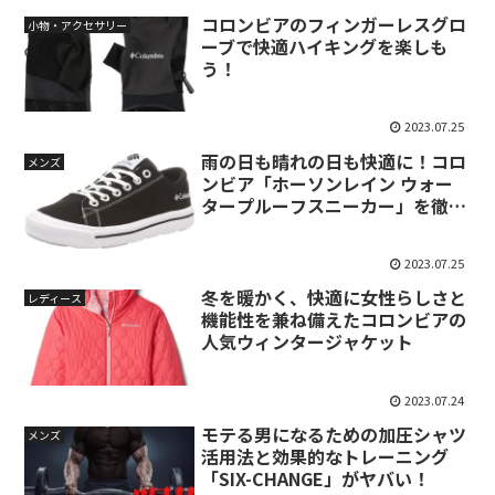
コロンビアのフィンガーレスグロ
小物・アクセサリー
ーブで快適ハイキングを楽しも
う！
2023.07.25
雨の日も晴れの日も快適に！コロ
メンズ
ンビア「ホーソンレイン ウォー
タープルーフスニーカー」を徹底
解剖
2023.07.25
冬を暖かく、快適に女性らしさと
レディース
機能性を兼ね備えたコロンビアの
人気ウィンタージャケット
2023.07.24
モテる男になるための加圧シャツ
メンズ
活用法と効果的なトレーニング
「SIX-CHANGE」がヤバい！