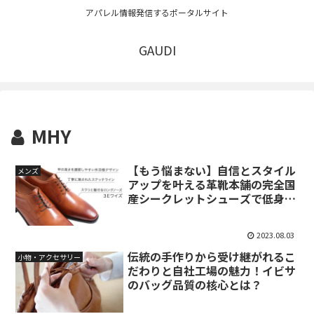
アパレル情報発信するポータルサイト
GAUDI
MHY
【もう悩まない】自信とスタイル
メンズ
アップを叶える革靴本舗の完全国
産シークレットシューズで低身長
を克服！
2023.08.03
伝統の手作りから受け継がれるこ
小物・アクセサリー
だわりと自社工場の魅力！イビサ
のバッグ品質の核心とは？