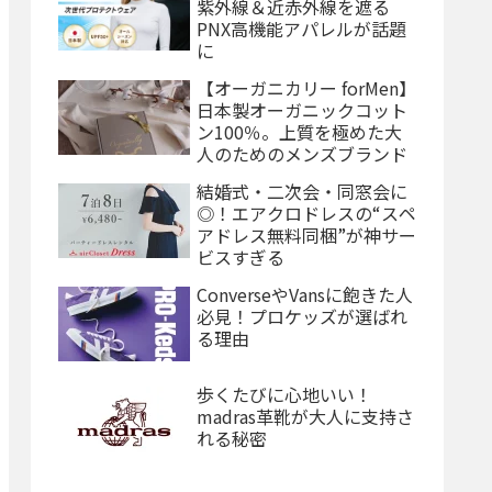
紫外線＆近赤外線を遮る
PNX高機能アパレルが話題
に
【オーガニカリー forMen】
日本製オーガニックコット
ン100％。上質を極めた大
人のためのメンズブランド
結婚式・二次会・同窓会に
◎！エアクロドレスの“スペ
アドレス無料同梱”が神サー
ビスすぎる
ConverseやVansに飽きた人
必見！プロケッズが選ばれ
る理由
歩くたびに心地いい！
madras革靴が大人に支持さ
れる秘密