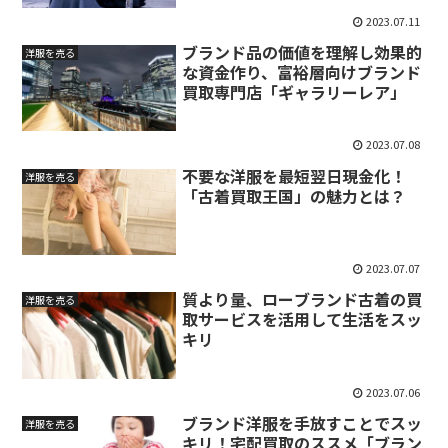
2023.07.11
ブランド品の価値を理解し効果的
洋服を売る
な資金作り、富裕層向けブランド
買取専門店「ギャラリーレア」
2023.07.08
不要な洋服を最短翌日現金化！
洋服を売る
「古着買取王国」の魅力とは？
2023.07.07
質より量、ローブランド古着の買
洋服を売る
取サービスを活用して生活をスッ
キリ
2023.07.06
ブランド洋服を手放すことでスッ
洋服を売る
キリ！宅配買取のススメ「ブラン