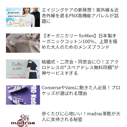
エイジングケアの新発想！紫外線＆近
赤外線を遮るPNX高機能アパレルが話
題に
【オーガニカリー forMen】日本製オ
ーガニックコットン100％。上質を極
めた大人のためのメンズブランド
結婚式・二次会・同窓会に◎！エアク
ロドレスの“スペアドレス無料同梱”が
神サービスすぎる
ConverseやVansに飽きた人必見！プロ
ケッズが選ばれる理由
歩くたびに心地いい！madras革靴が大
人に支持される秘密