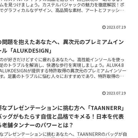
ムを見つけましょう。カステルバジャックの魅力を徹底解説！ポ
でグラフィカルなデザイン、高品質な素材、アートとファッショ
融合など、幅広い世代に愛される秘密に迫ります。代表作品やス
リング術もご紹介し、個性的なファッションを楽しむためのヒン
お届けします。是非クリックして詳細をチェックしてみてくださ
2023.07.19
の問題を抱えたあなたへ、異次元のプレミアムイン
ル「ALUKDESIGN」
のが好きだけどすぐに疲れるあなたへ。高性能インソールを使っ
足のトラブルを解消し、快適な歩行を実現しましょう。ALUK4.8
ALUKDESIGNが提供する特許取得の異次元のプレミアムインソー
す。足裏のトラブルに悩む人々におすすめであり、特許取得の
ーチタップ」によって体のバランスを改善します。歩行の快適性
や姿勢の改善など、ALUK4.8の効果と特徴についてご紹介しま
さらに、口コミや価格、購入方法についても詳しく解説します。
2023.07.19
要なプレゼンテーションに挑む方へ「TAANNERR」
バッグがもたらす自信と品格でキメる！日本を代表
る老舗タンナーのパワーとは？
なプレゼンテーションに挑むあなたへ、TAANNERRのバッグが自