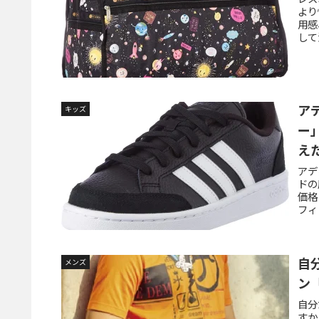
より
用感
して
ア
キッズ
ー
え
アデ
ドの
価格
フィ
自
メンズ
ン
自分
すか