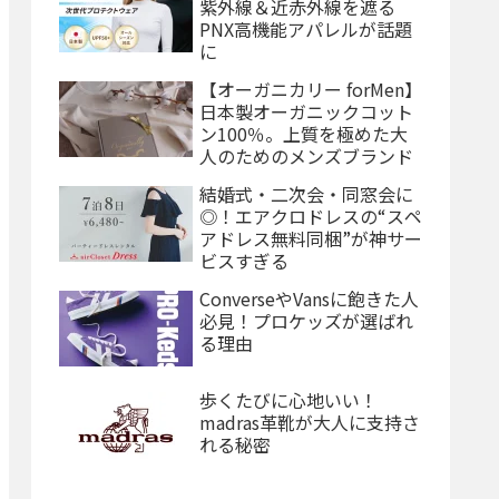
紫外線＆近赤外線を遮る
PNX高機能アパレルが話題
に
【オーガニカリー forMen】
日本製オーガニックコット
ン100％。上質を極めた大
人のためのメンズブランド
結婚式・二次会・同窓会に
◎！エアクロドレスの“スペ
アドレス無料同梱”が神サー
ビスすぎる
ConverseやVansに飽きた人
必見！プロケッズが選ばれ
る理由
歩くたびに心地いい！
madras革靴が大人に支持さ
れる秘密