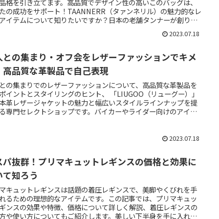
品格を引き立てます。高品質でデザイン性の高いこのバッグは、
たの成功をサポート！TAANNERR（タァンネリル）の魅力的なレ
アイテムについて知りたいですか？日本の老舗タンナーが創り出
物の革製品の魅力や歴史、品質や技術について詳しくご紹介しま
2023.07.18
Made in JAPANの真価を体現した製品や、革の聖地・姫路で生ま
TAANNERRの魅力に迫ります。革愛好者や長く愛用したい方々に
て必見の内容です。
人との集まり・オフ会をレザーファッションでキメ
！高品質な革製品で自己表現
との集まりでのレザーファッションについて、高品質な革製品を
ポイントとスタイリングのヒント、 「LIUGOO（リューグー）」
本革レザージャケットの魅力と幅広いスタイルラインナップを提
る専門セレクトショップです。バイカーやライダー向けのアイテ
らアメカジスタイルにぴったりなレザージャケット、魅力的なレ
ース向けアイテムまで幅広いニーズに応えます。安心の販売実績
典も魅力の一つです。
2023.07.18
スパ抜群！プリマキュットレギンスの価格と効果に
いて知ろう
マキュットレギンスは話題の着圧レギンスで、美脚やくびれを手
れるための理想的なアイテムです。この記事では、プリマキュッ
ギンスの効果や特徴、価格について詳しく解説、着圧レギンスの
方や使い方についてもご紹介します。美しい下半身を手に入れた