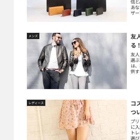
信と
あな
ザー
す本
す。
れた
とっ
友
メンズ
る
友人
選ぶ
は、
供す
ムか
ディ
と特
コ
レディース
つ
プリ
に入
トレ
選び