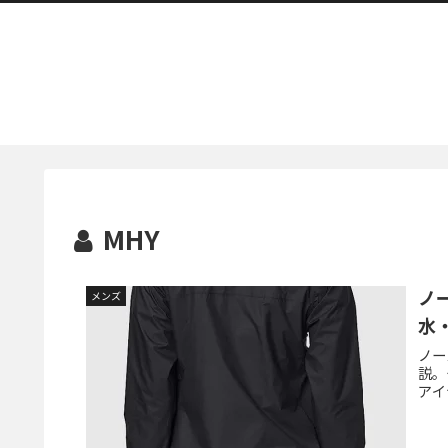
MHY
ノ
メンズ
水
ノー
説。
アイ