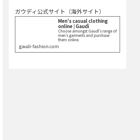
ガウディ公式サイト（海外サイト）
Men's casual clothing
online | Gaudì
Choose amongst Gaudì’s range of
men's garments and purchase
them online.
gaudi-fashion.com