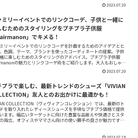
2023.07.20
ァミリーイベントでのリンクコーデ、子供と一緒に
しむためのスタイリングをプチプラ子供服
airmanon」でキメる！
ミリーイベントでのリンクコーデを計画するためのアイデアとヒ
。色調、テーマ、ブランドを使ったコーディネートの提案。子供
緒に楽しむためのスタイリングのアドバイス。プチプラ子供服
irmanonの魅力とリンクコーデ術をご紹介します。大人もおしゃれ
しめる手ごろな価格帯で提供される子供服ブランドで、親子でお
2023.07.20
のコーディネートも楽しめます。SNSでの情報発信も盛んなの
最新のおしゃれなコーディネート情報も手に入れられます。詳細
報をお伝えします。
チプラで楽しむ、最新トレンドのシューズ「VIVIAN
OLLECTION」友人とのお出かけに最適かも！
VIAN COLLECTION（ヴィヴィアンコレクション）では、最新のト
ドを取り入れたレディースシューズを手頃なプチプラ価格で提供
います。幅広いターゲットに向けた豊富な品揃えや快適さとスタ
の両立、オフィスやママさん向けの使い勝手の良さが魅力です。
VIAN COLLECTIONでおしゃれな足元を楽しんでください。
2023.07.19