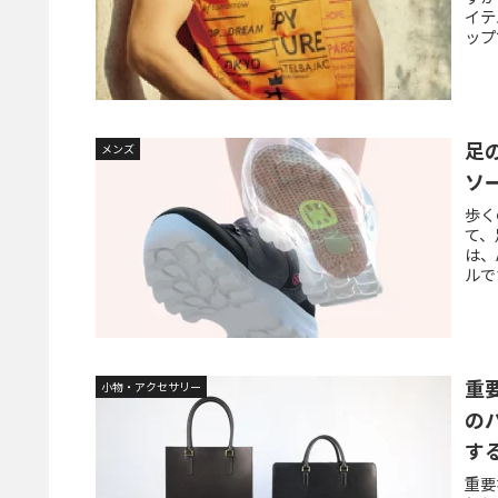
イテ
ップ
ンの
タイ
トを
い！
足
メンズ
ソー
歩く
て、
は、
ルで
「ア
向上
す。
重
小物・アクセサリー
の
す
重要