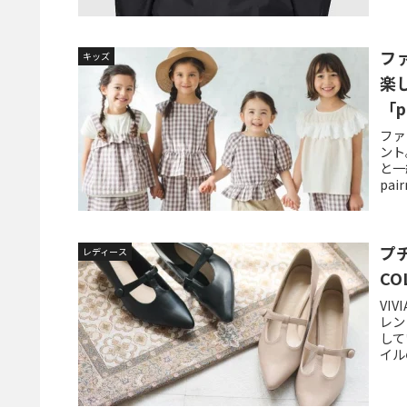
フ
キッズ
楽
「p
ファ
ント
と一
pa
に楽
揃い
で、
な情
プ
レディース
C
VI
レン
して
イル
VI