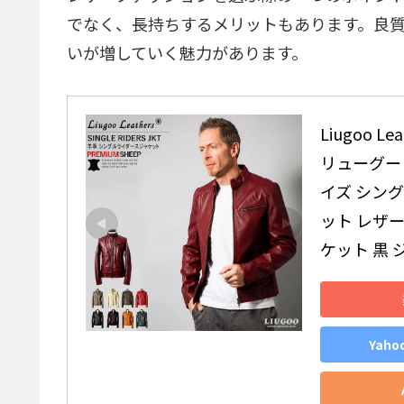
でなく、長持ちするメリットもあります。良
いが増していく魅力があります。
Liugoo 
リューグーレ
イズ シン
ット レザ
ケット 黒 
Yah