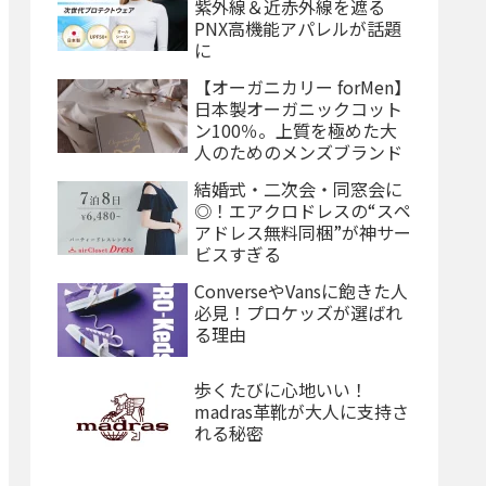
紫外線＆近赤外線を遮る
PNX高機能アパレルが話題
に
【オーガニカリー forMen】
日本製オーガニックコット
ン100％。上質を極めた大
人のためのメンズブランド
結婚式・二次会・同窓会に
◎！エアクロドレスの“スペ
アドレス無料同梱”が神サー
ビスすぎる
ConverseやVansに飽きた人
必見！プロケッズが選ばれ
る理由
歩くたびに心地いい！
madras革靴が大人に支持さ
れる秘密