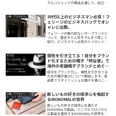
テルバジャックの商品を通じて、自己表
現の一助となるアイテムを見つけましょ
う。カステルバジャックの魅力を徹底解
説！ポップでグラフィカルなデザイン、
30代以上のビジネスマン必見！フ
小物・アクセサリー
高品質な素材、アートとファッションの
ェリージのビジネスバッグでオシ
融合など、幅広い世代に愛される秘密に
ャレに出勤。
迫ります。代表作品やスタイリング術も
ご紹介し、個性的なファッションを楽し
フェリージの魅力的なレザーブランドに
むためのヒントをお届けします。是非ク
ついて、歴史から人気モデルまで詳しく
リックして詳細をチェックしてみてくだ
紹介。ビジネスマン必見のナイロン×レ
さい！
ザービジネスバッグの魅力も解説しま
す。
個性を引き立てる！自分をブラン
メンズ
ド化するための帽子「時谷堂」で
海外の老舗帽子ブランドとめぐり
逢う
自分をブランド化し、個性を引き立てる
ための帽子選びについて解説します。高
品質でスタイリッシュな帽子を選ぶこと
で、自分だけのスタイルを作り上げまし
ょう。時谷堂は海外の老舗帽子ブランド
とのコラボレーションにより、高級な紳
新しいもの好きの探求心を喚起す
小物・アクセサリー
士帽を取り揃えたオンライン・デパート
るMONOMALの世界
メントストアです。豊富な帽子の種類と
洗練されたデザイン、リーズナブルな価
新しいもの好きの探求心を満たす
格が魅力で、ジェントルマンの装いを引
MONOMALの製品。ミニマルでロジカル
き立てます。
な製品を提供するMONOMALの世界を探