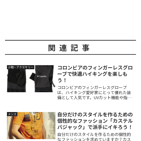
関連記事
コロンビアのフィンガーレスグロ
小物・アクセサリー
ーブで快適ハイキングを楽しも
う！
コロンビアのフィンガーレスグローブ
は、ハイキング愛好家にとって優れた装
備として人気です。UVカット機能や指先
の自由度を高めるデザインなど、魅力的
な機能を持っています。今回の記事で
は、これらのグローブの特徴や機能を詳
自分だけのスタイルを作るための
メンズ
しく解説します。
個性的なファッション「カステル
バジャック」で派手にイキろう！
自分だけのスタイルを作るための個性的
なファッションを求めていますか？カス