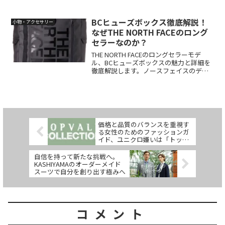
求してみませんか？自己表現と自己満足
を得ることができます。MONOMAL(モノ
マル)は、ものつくり系YouTuberであるえ
BCヒューズボックス徹底解説！
小物・アクセサリー
ふてぃーとの協業によって誕生したブラ
なぜTHE NORTH FACEのロング
ンドです。シンプルでありながら、少し
セラーなのか？
変わった機能性のある完全オリジナルの
商品展開を行っています。この記事で
THE NORTH FACEのロングセラーモデ
は、MONOMALの魅力や機能性、商品開
ル、BCヒューズボックスの魅力と詳細を
発のプロセス、人気と評判、購入方法や
徹底解説します。ノースフェイスのデイ
価格帯などについて詳しく解説していま
パックは、そのパフォーマンスと耐久性
す。
の高さで人気を集めるアウトドアブラン
ドの代表的なアイテムです。どんなシー
ンでも活躍し...
価格と品質のバランスを重視す
る女性のためのファッションガ
イド、ユニクロ嫌いは「トップ
バリュ」で！
自信を持って新たな挑戦へ。
KASHIYAMAのオーダーメイド
スーツで自分を創り出す極みへ
コメント