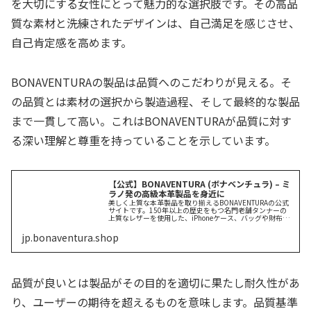
を大切にする女性にとって魅力的な選択肢です。その高品
質な素材と洗練されたデザインは、自己満足を感じさせ、
自己肯定感を高めます。
BONAVENTURAの製品は品質へのこだわりが見える。そ
の品質とは素材の選択から製造過程、そして最終的な製品
まで一貫して高い。これはBONAVENTURAが品質に対す
る深い理解と尊重を持っていることを示しています。
【公式】BONAVENTURA (ボナベンチュラ) – ミ
ラノ発の高級本革製品を身近に
美しく上質な本革製品を取り揃えるBONAVENTURAの公式
サイトです。150年以上の歴史をもつ名門老舗タンナーの
上質なレザーを使用した、iPhoneケース、バッグや財布な
ど、高級感あふれるミニマルでタイムレスなデザインの製
品を展開していま...
jp.bonaventura.shop
品質が良いとは製品がその目的を適切に果たし耐久性があ
り、ユーザーの期待を超えるものを意味します。品質基準