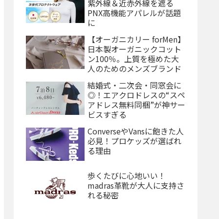
紫外線＆近赤外線を遮る
PNX高機能アパレルが話題
に
【オーガニカリー forMen】
日本製オーガニックコット
ン100％。上質を極めた大
人のためのメンズブランド
結婚式・二次会・同窓会に
◎！エアクロドレスの“スペ
アドレス無料同梱”が神サー
ビスすぎる
ConverseやVansに飽きた人
必見！プロケッズが選ばれ
る理由
歩くたびに心地いい！
madras革靴が大人に支持さ
れる秘密