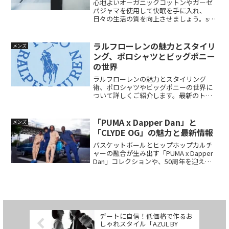
心地よいオーガニックコットンやガーゼ
パジャマを使用して快眠を手に入れ、
日々の生活の質を向上させましょう。set
の商品で自分だけの特別な時間を作り出
し、日常生活を豊かにします。set(セッ
ト)は、瀬戸内でつくられるオーガニック
ラルフローレンの魅力とスタイリ
メンズ
ウェアブランドです。心地よい暮らしを
ング、ポロシャツとビッグポニー
彩る素材や縫製方法、スタイリッシュな
の世界
デザインと快適なシルエット、品質と耐
久性にこだわった製品を手頃な価格帯で
ラルフローレンの魅力とスタイリング
提供しています。30〜40代の女性をター
術、ポロシャツやビッグポニーの世界に
ゲットに、自分へのご褒美やギフトとし
ついて詳しくご紹介します。最新のトレ
てもおすすめです。
ンドやブランドイメージ、持続可能性へ
の取り組み、コラボレーションアイテム
など、幅広い情報をお届けします。さら
「PUMA x Dapper Dan」と
メンズ
に、洗濯やケアの方法、ファッションシ
「CLYDE OG」の魅力と最新情報
ョーの魅力、季節ごとのコレクションな
どもお伝えします。さあ、ラルフローレ
バスケットボールとヒップホップカルチ
ンの魅力に触れながら、自分らしいスタ
ャーの融合が生み出す「PUMA x Dapper
イルを楽しみましょう。
Dan」コレクションや、50周年を迎える
名作モデル「CLYDE OG」の復刻版につい
てご紹介します。最新のスポーツファッ
ションやトレンドアイテムをチェックし
て、オリジナルなスタイルを手に入れま
しょう！
デートに自信！低価格で作るお
しゃれスタイル「AZUL BY