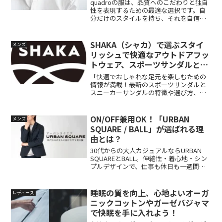
デイリーウェア
quadroの服は、品質へのこだわりと独自
性を表現するための最適な選択です。自
分だけのスタイルを持ち、それを自信を
持って表現することで自己実現を達成す
ることができます。quadro（クオドロ）
では、日本の産地の素材と職人の技術に
SHAKA（シャカ）で選ぶスタイ
メンズ
よって作られたデイリーウェアを展開す
リッシュで快適なアウトドアフッ
るオリジナルファッションブランドで
トウェア、スポーツサンダルとス
す。シンプルなデザインと高品質な素材
ニーカーサンダルの選び方
が特徴で、ファンやリピーターから支持
「快適でおしゃれな足元を楽しむための
されています。旗艦店や直営店でクオド
情報が満載！最新のスポーツサンダルと
ロの魅力を体感してみてください。幅広
スニーカーサンダルの特徴や選び方、人
い世代に向けたスタイルを提案していま
気ブランドSHAKAの魅力、キャンプに最
す。
適なアウトドアシューズの選び方などを
ご紹介します。
ON/OFF兼用OK！「URBAN
メンズ
SQUARE / BALL」が選ばれる理
由とは？
30代からの大人カジュアルならURBAN
SQUAREとBALL。伸縮性・着心地・シン
プルデザインで、仕事も休日も一週間対
応。セットアップで迷わず決まる装い
と、ユニセックスで楽しめるワンポイン
トロゴTなど、機能性とデザインを両立し
睡眠の質を向上、心地よいオーガ
レディース
たラインナップをご紹介！
ニックコットンやガーゼパジャマ
で快眠を手に入れよう！