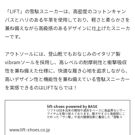
「LIFT」の雪駄スニーカーは、高密度のコットンキャン
バスとハリのある牛革を使用しており、軽さと柔らかさを
兼ね備えながら高級感のあるデザインに仕上げたスニーカ
ーです。
アウトソールには、登山靴でもおなじみのイタリア製
vibramソールを採用し、高レベルの耐摩耗性と衝撃吸収
性を兼ね備えた仕様に、快適な履き心地を追求しながら、
高いデザイン性と機能性を兼ね備えている雪駄スニーカー
を実感できるのはLIFTならでは！
lift-shoes powered by BASE
リフトは日本古来の履物や道具をベースに高品質なレザー
アイテムを取り揃えております。履きやすさと高級感にこ
だわった「サン駄」や足の健康効果に着目した「雪駄スニ
ーカー」など新時代のシューズブランドを展開していま
す。
www.lift-shoes.co.jp