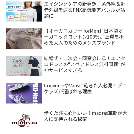
エイジングケアの新発想！紫外線＆近
赤外線を遮るPNX高機能アパレルが話
題に
【オーガニカリー forMen】日本製オ
ーガニックコットン100％。上質を極
めた大人のためのメンズブランド
結婚式・二次会・同窓会に◎！エアク
ロドレスの“スペアドレス無料同梱”が
神サービスすぎる
ConverseやVansに飽きた人必見！プロ
ケッズが選ばれる理由
歩くたびに心地いい！madras革靴が大
人に支持される秘密