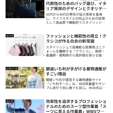
代男性のためのバッグ選び、イタ
リア発祥のデザインとクオリティ
「Orobianco」
30代から40代の男性が自己表現を重視
し、ライフスタイルの向上のための投資
として高品質で機能的でスタイリッシュ
なオロビアンコのバッグを探していま
す。バッグ選びは、自分自身を表現する
重要な手段となります。自分のライフス
ファッションと機能性の両立！ク
メンズ
タイルを向上させるために、自分に合っ
ラシコが作る白衣の新常識
たバッグを見つけてみてはいかがでしょ
うか。Orobiancoは、イタリア発祥のブ
スタイリッシュで高機能な医療用ユニフ
ランドであり、デザイン性とクオリティ
ォームを展開する「クラシコ」。医師・
の高いバッグが男性に人気です。手ごろ
看護師・薬剤師から高評価を受ける理由
な価格帯で手に入るOrobiancoのバッグ
や、人気の白衣・スクラブの魅力、法人
は、幅広いシーンに適応し、高級素材と
対応まで詳しくご紹介します。
熟練の技術によって作られています。幅
銀座いち利が手がける着物通販が
レディース
広い世代のオシャレに関心が高い男性へ
すごい理由
のプレゼントとしても人気です。
銀座いち利が運営する着物通販サイト
「いち利モール」は、WEB試着室やサン
プル送付で初心者でも安心。4500点以上
の豊富な品揃えと購入後の充実したメン
テナンス体制で、本物の着物を自宅で気
軽に選べます。
効率性を追求するプロフェッショ
メンズ
ナルのためのスーツ型作業着「ス
ーツに見える作業着」WWSワー