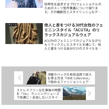
クウェアスーツ
効率性を追求するプロフェッショナルの
ためのスーツ型作業着について探りま
す。その機能性とスタイリッシュなデザ
インは、プロフェッショナルが最高のパ
フォーマンスを発揮し、自己表現を行
い、ライフスタイルを改善するのを助け
他人と差をつける30代女性のフェ
レディース
ます。 「スーツに見える作業着」は、快
ミニンスタイル「ACUTA」のリ
適さと機能性を持ちながら外見はスーツ
ラックスカジュアルウェア
のようなデザインの服です。高機能な
ultimex生地の特徴や利点、シンプルなデ
ACUTAのフェミニンでカジュアルながら
ザインの魅力、30代後半〜50代男性にぴ
もリラックスしたスタイルを通じて、他
ったりのスタイリング提案など、この着
人と差をつける自分だけのスタイルを作
心地のいいアイテムを詳しく解説してい
り出す、30代の女性に向けたブランド、
ます。
ACUTA アクータの魅力を詳しく解説。フ
ェミニンでカジュアル、品があるけどリ
ラックス感が漂うスタイルが特徴です。
自分らしさを引き立てるアイテムを見つ
けて、自分だけのスタイルを楽しみまし
洋服やバッグの有効活用で収入
ょう！
を得る方法「HIVE Collective」
で始めるファッションシェアリ
ング、高収入サイドビジネスの
可能性
ストレスフリーな仕事後の時間
を「On」 ランニングシューズ
で快適に！妥協しないスタイル
とファッション性の融合