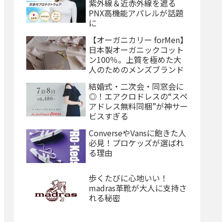
紫外線＆近赤外線を遮る
PNX高機能アパレルが話題
に
【オーガニカリー forMen】
日本製オーガニックコット
ン100％。上質を極めた大
人のためのメンズブランド
結婚式・二次会・同窓会に
◎！エアクロドレスの“スペ
アドレス無料同梱”が神サー
ビスすぎる
ConverseやVansに飽きた人
必見！プロケッズが選ばれ
る理由
歩くたびに心地いい！
madras革靴が大人に支持さ
れる秘密