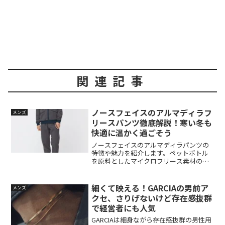
関連記事
ノースフェイスのアルマディラフ
メンズ
リースパンツ徹底解説！寒い冬も
快適に温かく過ごそう
ノースフェイスのアルマディラパンツの
特徴や魅力を紹介します。ペットボトル
を原料としたマイクロフリース素材の保
温力と通気性、静電気対策の効果、スタ
イリッシュなデザインとカラーバリエー
ションについて解説します。さらにおし
細くて映える！GARCIAの男前ア
メンズ
ゃれな着こなしやコーディネートのアイ
クセ、さりげないけど存在感抜群
ディアも豊富にご紹介。寒い冬でも快適
で経営者にも人気
に過ごせるアルマディラパンツの魅力を
ご覧ください。
GARCIAは細身ながら存在感抜群の男性用