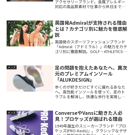
アクセサリーブランド。金属アレルギー
対応の高品質素材で仕事から休日まで使
いやすく、上品でさりげないデザインが
大人の男性に人気です。
英国発Admiralが支持される理由
メンズ
とは？カテゴリ別に魅力を徹底解
説
英国発のスポーツファッションブランド
「Admiral（アドミラル）」の魅力をカテ
ゴリ別に徹底解説。GOLF・ATHLETICS・
FOOTBALLの機能性とデザイン性、日常
使いできる高コスパアイテム、注目のレ
ディースラインまで紹介します。
足の問題を抱えたあなたへ、異次
メンズ
元のプレミアムインソール
「ALUKDESIGN」
歩くのが好きだけどすぐに疲れるあなた
へ。高性能インソールを使って、足のト
ラブルを解消し、快適な歩行を実現しま
しょう。ALUK4.8は、ALUKDESIGNが提供
する特許取得の異次元のプレミアムイン
ソールです。足裏のトラブルに悩む人々
ConverseやVansに飽きた人必
メンズ
におすすめであり、特許取得の「アーチ
見！プロケッズが選ばれる理由
タップ」によって体のバランスを改善し
ます。歩行の快適性向上や姿勢の改善な
1949年誕生のスニーカーブランド「プロ
ど、ALUK4.8の効果と特徴についてご紹介
ケッズ(PRO-Keds)」。クラシックなデザ