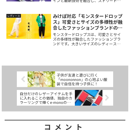
します。さらに、口コミや価格、購入方
インと最新技術を融合し、ストリートや
法についても詳しく解説します。
大人カジュアルに映える魅力を徹底解説
します。
みけぽ対応「モンスタードロップ
レディース
ス」可愛さとサイズの多様性が融
合したファッションブランドの魅
力
モンスタードロップスは、可愛さとサイ
ズの多様性が融合したファッションブラ
ンドです。大きいサイズのレディースに
も対応しており、ユニークなデザインや
豊富な商品ラインナップが魅力です。ま
た、みけぽというファッション界の新た
なムーブメントにも注目です。モンスタ
ードロップスの通販サイトを通じて、自
分らしいファッションを見つけてみてく
子供が友達と遊びに行く
ださい。
「moononnon」の心地よい服
装で自信を持つ子供に！
自分だけのレザーアイテムを手
に入れることの価値、独自のカ
ラーリングで輝くe-monoのカ
スタムオーダーメイド革小物
コメント