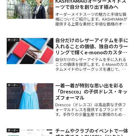
KASHIYAMAのオーダーメイドス
ます。HANABISHI（花菱）は、日本の伝
ーツで自分を創り出す極みへ
統と確かな品質を持つオーダースーツの
ブランドです。イージーオーダーシステ
オーダーメイドスーツの魅力と手頃な価
ムを採用し、お客様の体型に合わせたカ
格についてご紹介します。KASHIYAMAが
スタマイズを行います。高品質な生地と
提供する上質な素材と手頃な価格のオー
縫製にこだわり、ビジネスからカジュア
ダースーツで、自己表現と自信を高めま
ルまで幅広いスタイルに対応。価格もリ
しょう。新しいプロジェクトの開始に向
ーズナブルです。20代から60代の男女に
けて、自分自身を最高に表現するための
自分だけのレザーアイテムを手に
オーダー
向けて、こだわりを持ったオーダースー
ツールとして、オーダーメイドスーツを
入れることの価値、独自のカラー
ツを提供しています。
選んでみてはいかがでしょうか。
リングで輝くe-monoのカスタム
オーダーメイド革小物
自分だけのレザーアイテムを手に入れる
ことの価値を探求します。E-Monoのカス
タムメイドのレザーグッズを通じて、そ
の価値を最大限に引き出す方法e-monoの
カスタムオーダーメイドサービスでは、
自分だけの色とデザインで世界に一つだ
一着一着が特別な思い出を彩る
オーダー
けの革小物を作ることができます。オリ
「Drescco」の子供ドレス・キッ
ジナルデザインのホットスタンプや環境
ズフォーマル
に配慮したジャパンレザーの使用など、
魅力的な特徴も備えています。ギフトや
Drescco（ドレスコ）は高品質な子供フ
個人クリエイターにも最適なオプション
ォーマルドレスを提供するブランドで
があり、アニメクリエイターも注目して
す。手作りの少量生産でお客様のために
います。ぜひ、e-monoのカスタムオーダ
作られるドレスやサイズオーダーの可能
ーメイドで特別な一品を手に入れましょ
性、発表会や結婚式での着用にぴったり
う。
のスタイルなどについてご紹介します。
チームやクラブのイベントで一体
オーダー
海外でも愛されるDresccoの特徴的なデ