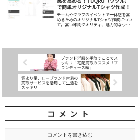
感を高める！TUQRU（ツクル）
ザインや、フラワーガールやコンクール
で簡単オリジナルTシャツ作成！
向けのドレスについても詳しく解説しま
す。
チームやクラブのイベントで一体感を高
めるためのオリジナルTシャツ作成につい
て。高い印刷クオリティ、魅力的なウェ
ア展開、作りやすさが重要であり、これ
らを満たすサービスを選ぶことで最高の
オリジナルTシャツを作り、一体感あふれ
るイベントを実現しましょう。
TUQRU（ツクル）は誰でも簡単にオリジ
ナルTシャツを作成できるウェブサービス
ブランド洋服を手放すことでス
です。スマートフォンからでも手軽に作
ッキリ！宅配買取のススメ「ブ
成でき、高品質なプリントクオリティを
ランデュース編」
実現しています。まとめ購入でお得に楽
しむこともできますし、豊富な商品展開
質より量、ローブランド古着の
で自分らしいスタイルを表現することが
買取サービスを活用して生活を
できます。
スッキリ
コメント
コメントを書き込む