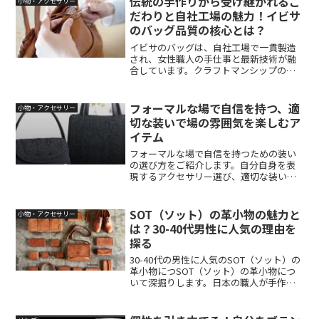
伝統の手作りから受け継がれるこ
小物・アクセサリー
で、幅広いシーンで活躍する一品です。
だわりと自社工場の魅力！イビサ
のバッグ品質の核心とは？
イビサのバッグは、自社工場で一貫製造
され、女性職人の手仕事と最新技術が融
合しています。クラフトマンシップの精
神が込められたバッグは、品質にこだわ
り、多くの人々に愛されています。自社
工場で描かれるイビサのバッグ作りの裏
フォーマルな場で自信を持つ、適
小物・アクセサリー
側に迫ります。
切な装いで場の雰囲気を楽しむア
イテム
フォーマルな場で自信を持つための装い
の選び方をご紹介します。自分自身を表
現するアクセサリー選び、適切な装い、
高品質なアクセサリーの選択が重要で
す。岩佐のフォーマルバッグは、職人の
手仕事と日本製品の美意識が融合した上
SOT（ソット）の革小物の魅力と
小物・アクセサリー
質なアイテムです。フォーマルな場面で
は？30-40代男性に人気の理由を
の品格を引き立てるために、岩佐はデザ
探る
イン・品質・機能にこだわり続けていま
す。この記事では、岩佐ブランドの歴史
30-40代の男性に人気のSOT（ソット）の
や国内生産のメリット、多彩なデザイン
革小物につSOT（ソット）の革小物につ
と機能性について詳しく解説します。さ
いて深掘りします。日本の職人が手作業
らに、職人の手作りによる高品質な製品
で縫製した財布やバッグの魅力とは何
やフォーマルバッグの選び方、コーディ
か？ブランドストーリーや製品の特徴を
ネートのアイデアもご紹介します。
ご紹介します。30-40代の男性に人気の