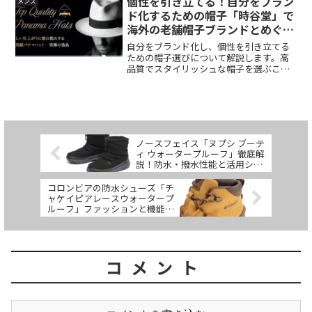
個性を引き立てる！自分をブラン
メンズ
SOT（ソット）の革小物の魅力を体験し
ド化するための帽子「時谷堂」で
ましょう。いて深掘りします。日本の職
海外の老舗帽子ブランドとめぐり
人が手作業で縫製した財布やバッグの魅
逢う
力とは何か、その詳細を探ります。
自分をブランド化し、個性を引き立てる
ための帽子選びについて解説します。高
品質でスタイリッシュな帽子を選ぶこと
で、自分だけのスタイルを作り上げまし
ょう。時谷堂は海外の老舗帽子ブランド
とのコラボレーションにより、高級な紳
士帽を取り揃えたオンライン・デパート
メントストアです。豊富な帽子の種類と
洗練されたデザイン、リーズナブルな価
ノースフェイス「ヌプシ ブーテ
格が魅力で、ジェントルマンの装いを引
ィ ウォータープルーフ」徹底解
き立てます。
説！防水・撥水性能と活用シー
ンを紹介
コロンビアの防水シューズ「チ
ャケイピアレースウォータープ
ルーフ」ファッションと機能性
を兼ね備えた一足
コメント