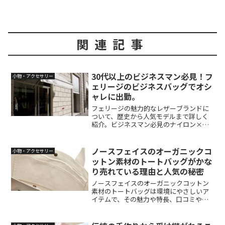
関連記事
30代以上のビジネスマン必見！フ
小物・アクセサリー
ェリージのビジネスバッグでオシ
ャレに出勤。
フェリージの魅力的なレザーブランドに
ついて、歴史から人気モデルまで詳しく
紹介。ビジネスマン必見のナイロン×レ
ザービジネスバッグの魅力も解説しま
す。
ノースフェイスのオーガニックコ
小物・アクセサリー
ットン素材のトートバッグがかな
り売れている理由と人気の秘密
ノースフェイスのオーガニックコットン
素材のトートバッグは環境にやさしいア
イテムで、その魅力や特長、口コミや使
い勝手に迫ります。GOTS認証の意義や注
意すべき色落ちについても解説します。
快適なデイリーユースからアウトドアま