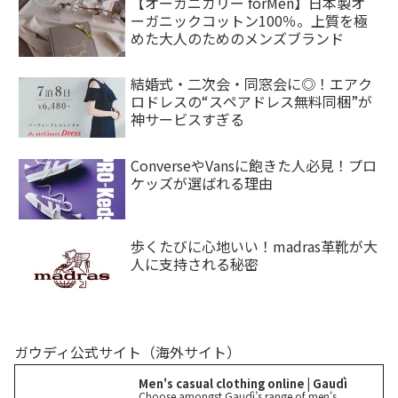
【オーガニカリー forMen】日本製オ
ーガニックコットン100％。上質を極
めた大人のためのメンズブランド
結婚式・二次会・同窓会に◎！エアク
ロドレスの“スペアドレス無料同梱”が
神サービスすぎる
ConverseやVansに飽きた人必見！プロ
ケッズが選ばれる理由
歩くたびに心地いい！madras革靴が大
人に支持される秘密
ガウディ公式サイト（海外サイト）
Men's casual clothing online | Gaudì
Choose amongst Gaudì’s range of men's